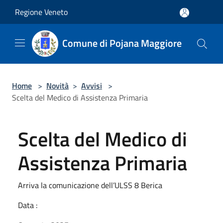
Salta al contenuto principale
Regione Veneto
Comune di Pojana Maggiore
Home
>
Novità
>
Avvisi
>
Scelta del Medico di Assistenza Primaria
Scelta del Medico di
Assistenza Primaria
Arriva la comunicazione dell’ULSS 8 Berica
Data :