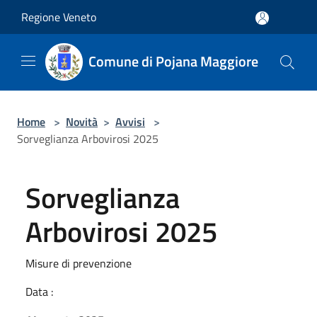
Salta al contenuto principale
Regione Veneto
Comune di Pojana Maggiore
Home
>
Novità
>
Avvisi
>
Sorveglianza Arbovirosi 2025
Sorveglianza
Arbovirosi 2025
Misure di prevenzione
Data :