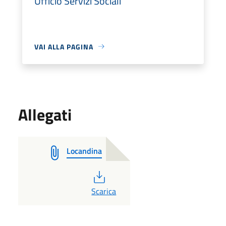
Ufficio Servizi Sociali
VAI ALLA PAGINA
Allegati
Locandina
PDF
Scarica