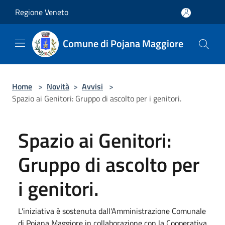
Salta al contenuto principale
Regione Veneto
Comune di Pojana Maggiore
Home
>
Novità
>
Avvisi
>
Spazio ai Genitori: Gruppo di ascolto per i genitori.
Spazio ai Genitori:
Gruppo di ascolto per
i genitori.
L'iniziativa è sostenuta dall'Amministrazione Comunale
di Pojana Maggiore in collaborazione con la Cooperativa