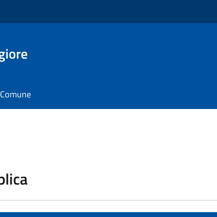
giore
il Comune
blica