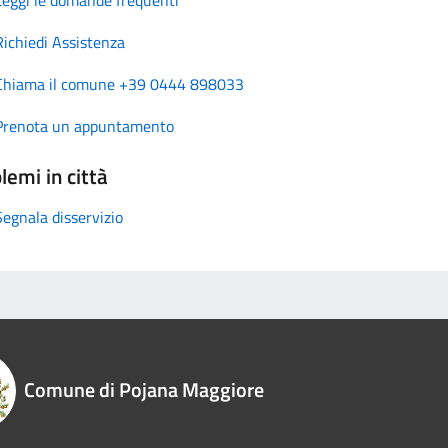
Richiedi Assistenza
Chiama il comune +39 0444 898033
Prenota un appuntamento
lemi in città
Segnala disservizio
Comune di Pojana Maggiore