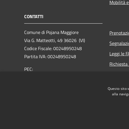
Mobilità e
CONTATTI
Comune di Pojana Maggiore
Prenotaz
Via G. Matteotti, 49 36026 (VI)
Segnalazi
Codice Fiscale: 00248950248
Leggi le 
Partita IVA: 00248950248
Richiesta
PEC:
comune.pojanamaggiore.vi@pecveneto.it
Centralino Unico: +39 0444 898033
Questo sito 
alla navig
RSS
Accessibilità
Privacy
Cookie
Mappa de