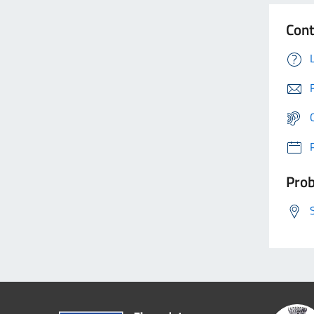
Cont
Prob