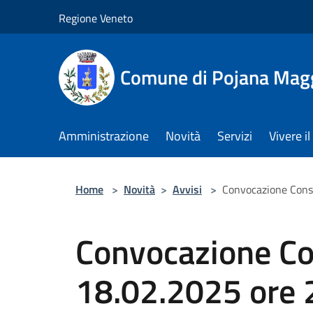
Salta al contenuto principale
Regione Veneto
Comune di Pojana Mag
Amministrazione
Novità
Servizi
Vivere 
Home
>
Novità
>
Avvisi
>
Convocazione Cons
Convocazione Co
18.02.2025 ore 