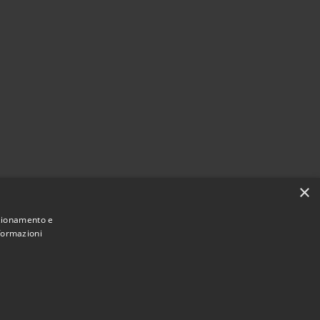
×
nzionamento e
nformazioni
Municipium
Accesso
 di Pojana Maggiore • Powered by
•
redazione