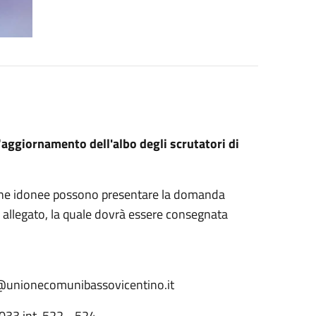
'
aggiornamento dell'albo degli scrutatori di
persone idonee possono presentare la domanda
 allegato, la quale dovrà essere consegnata
na@unionecomunibassovicentino.it
033 int. 522 - 524.