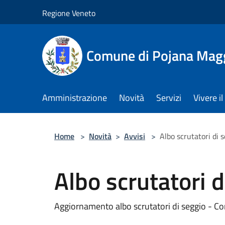
Salta al contenuto principale
Regione Veneto
Comune di Pojana Mag
Amministrazione
Novità
Servizi
Vivere 
Home
>
Novità
>
Avvisi
>
Albo scrutatori di 
Albo scrutatori d
Aggiornamento albo scrutatori di seggio - 