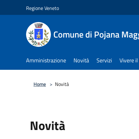
Salta al contenuto principale
Regione Veneto
Comune di Pojana Mag
Amministrazione
Novità
Servizi
Vivere 
Home
>
Novità
Novità