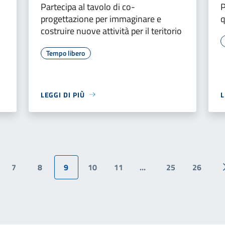
Partecipa al tavolo di co-
P
progettazione per immaginare e
q
costruire nuove attività per il teritorio
Tempo libero
LEGGI DI PIÙ
L
7
8
9
10
11
...
25
26
ina precedente