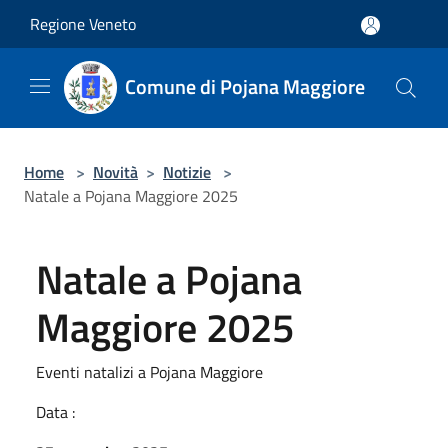
Salta al contenuto principale
Regione Veneto
Comune di Pojana Maggiore
Home
>
Novità
>
Notizie
>
Natale a Pojana Maggiore 2025
Natale a Pojana
Maggiore 2025
Eventi natalizi a Pojana Maggiore
Data :