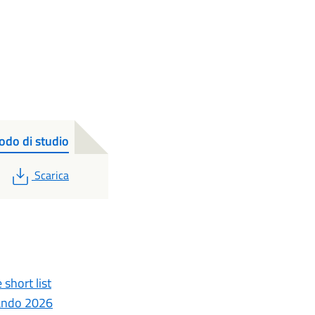
odo di studio
PDF
Scarica
short list
Bando 2026