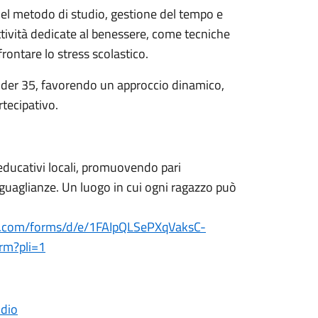
el metodo di studio, gestione del tempo e
tività dedicate al benessere, come tecniche
rontare lo stress scolastico.
 under 35, favorendo un approccio dinamico,
rtecipativo.
i educativi locali, promuovendo pari
uguaglianze. Un luogo in cui ogni ragazzo può
le.com/forms/d/e/1FAIpQLSePXqVaksC-
m?pli=1
udio