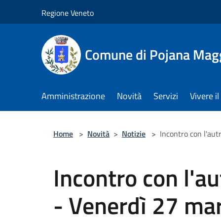
Salta al contenuto principale
Regione Veneto
Comune di Pojana Mag
Amministrazione
Novità
Servizi
Vivere 
Home
>
Novità
>
Notizie
>
Incontro con l'au
Incontro con l'au
- Venerdì 27 ma