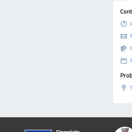
Cont
Prob