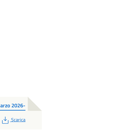
Marzo 2026-
PDF
Scarica