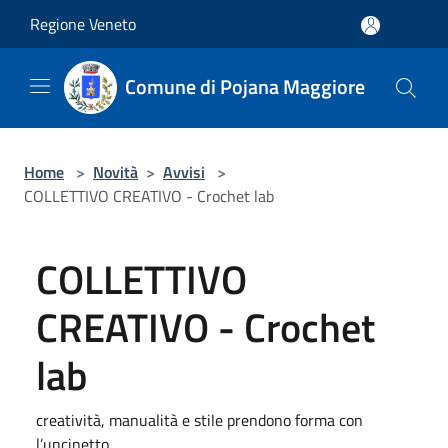
Salta al contenuto principale
Regione Veneto
Comune di Pojana Maggiore
Home
>
Novità
>
Avvisi
>
COLLETTIVO CREATIVO - Crochet lab
COLLETTIVO
CREATIVO - Crochet
lab
creatività, manualità e stile prendono forma con
l’uncinetto