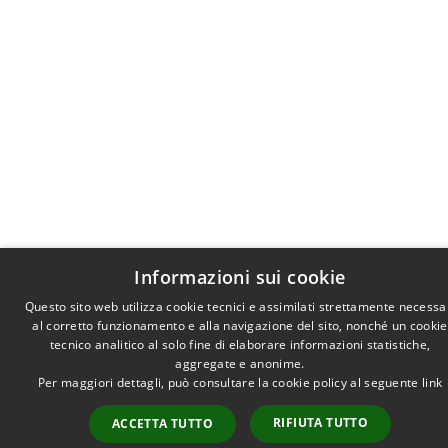
Informazioni sui cookie
Questo sito web utilizza cookie tecnici e assimilati strettamente necessa
al corretto funzionamento e alla navigazione del sito, nonché un cookie
tecnico analitico al solo fine di elaborare informazioni statistiche,
aggregate e anonime.
Per maggiori dettagli, può consultare la cookie policy al seguente
link
RIFIUTA TUTTO
ACCETTA TUTTO