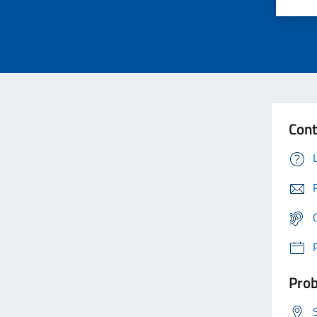
Cont
Prob