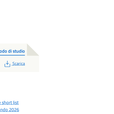
odo di studio
PDF
Scarica
short list
Bando 2026