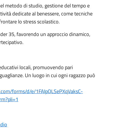
el metodo di studio, gestione del tempo e
tività dedicate al benessere, come tecniche
rontare lo stress scolastico.
 under 35, favorendo un approccio dinamico,
rtecipativo.
i educativi locali, promuovendo pari
uguaglianze. Un luogo in cui ogni ragazzo può
le.com/forms/d/e/1FAIpQLSePXqVaksC-
m?pli=1
udio