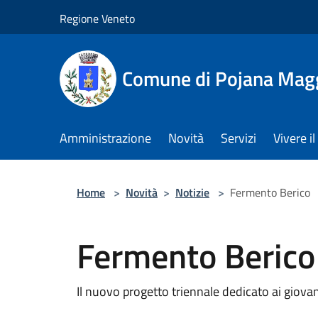
Salta al contenuto principale
Regione Veneto
Comune di Pojana Mag
Amministrazione
Novità
Servizi
Vivere 
Home
>
Novità
>
Notizie
>
Fermento Berico
Fermento Berico
Il nuovo progetto triennale dedicato ai giovan