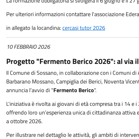
La formazione obbligatoria si svolgerà il 6
giugno e il 27
Per ulteriori informazioni contattare l'associazione Edera
in allegato la locandina:
cercasi tutor 2026
10 FEBBRAIO 2026
Progetto "Fermento Berico 2026": al via il
Il Comune di Sossano, in collaborazione con i Comuni di 
Barbarano Mossano, Campiglia dei Berici, Noventa Vicent
annuncia l’avvio di "
Fermento Berico
".
L'iniziativa è rivolta ai giovani di età compresa tra i 14 e i 
offrendo loro un’esperienza unica di cittadinanza attiva e
a ottobre 2026.
Per illustrare nel dettaglio le attività, gli ambiti di interv