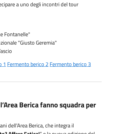
ecipare a uno degli incontri del tour
Le Fontanelle"
nzionale "Giusto Geremia"
Fascio
o 1
Fermento berico 2
Fermento berico 3
l’Area Berica fanno squadra per
ni dell’Area Berica, che integra il
sto? Affare Fatica!
” e la nuova edizione del