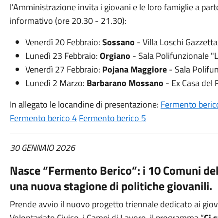
l'Amministrazione invita i giovani e le loro famiglie a part
informativo (ore 20.30 - 21.30):
Venerdì 20 Febbraio:
Sossano
- Villa Loschi Gazzetta
Lunedì 23 Febbraio:
Orgiano
- Sala Polifunzionale "
Venerdì 27 Febbraio:
Pojana Maggiore
- Sala Polifu
Lunedì 2 Marzo:
Barbarano Mossano
- Ex Casa del 
In allegato le locandine di presentazione:
Fermento beric
Fermento berico 4
Fermento berico 5
30 GENNAIO 2026
Nasce “Fermento Berico”: i 10 Comuni del
una nuova stagione di politiche giovanili.
Prende avvio il nuovo progetto triennale dedicato ai giova
Volontariato Civico, i Campi di Lavoro, il programma “
Ci 