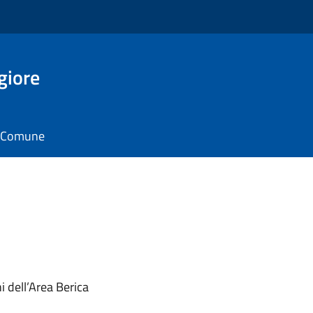
giore
il Comune
i dell’Area Berica