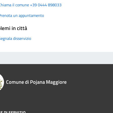
Chiama il comune +39 0444 898033
Prenota un appuntamento
lemi in città
Segnala disservizio
Comune di Pojana Maggiore
E DI SERVIZIO