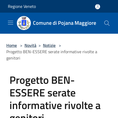
Salta al contenuto principale
Regione Veneto
Comune di Pojana Maggiore
Home
>
Novità
>
Notizie
>
Progetto BEN-ESSERE serate informative rivolte a
genitori
Progetto BEN-
ESSERE serate
informative rivolte a
genitori