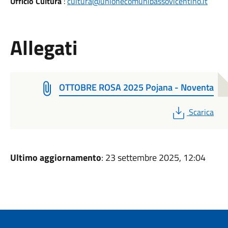
Ufficio Cultura
:
cultura@unionecomunibassovicentino.it
Allegati
OTTOBRE ROSA 2025 Pojana - Noventa
PDF
Scarica
Ultimo aggiornamento
: 23 settembre 2025, 12:04