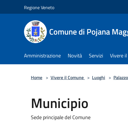
Salta al contenuto principale
Regione Veneto
Comune di Pojana Mag
Amministrazione
Novità
Servizi
Vivere 
Home
>
Vivere il Comune
>
Luoghi
>
Palazzo
Municipio
Sede principale del Comune