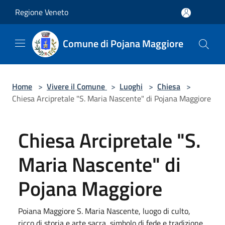
Salta al contenuto principale
Regione Veneto
Comune di Pojana Maggiore
Home
>
Vivere il Comune
>
Luoghi
>
Chiesa
>
Chiesa Arcipretale "S. Maria Nascente" di Pojana Maggiore
Chiesa Arcipretale "S.
Maria Nascente" di
Pojana Maggiore
Poiana Maggiore S. Maria Nascente, luogo di culto,
ricco di storia e arte sacra, simbolo di fede e tradizione