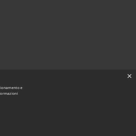
×
nzionamento e
nformazioni
Municipium
Accesso
 di Pojana Maggiore • Powered by
•
redazione