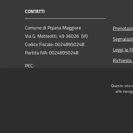
CONTATTI
Comune di Pojana Maggiore
Prenotaz
Via G. Matteotti, 49 36026 (VI)
Segnalazi
Codice Fiscale: 00248950248
Leggi le 
Partita IVA: 00248950248
Richiesta
PEC:
comune.pojanamaggiore.vi@pecveneto.it
Centralino Unico: +39 0444 898033
Questo sito 
alla navig
RSS
Accessibilità
Privacy
Cookie
Mappa de