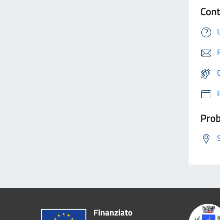
Cont
Prob