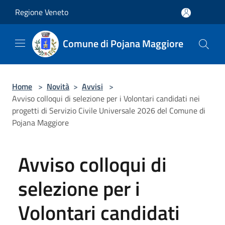
Salta al contenuto principale
Regione Veneto
Comune di Pojana Maggiore
Home
>
Novità
>
Avvisi
>
Avviso colloqui di selezione per i Volontari candidati nei
progetti di Servizio Civile Universale 2026 del Comune di
Pojana Maggiore
Avviso colloqui di
selezione per i
Volontari candidati