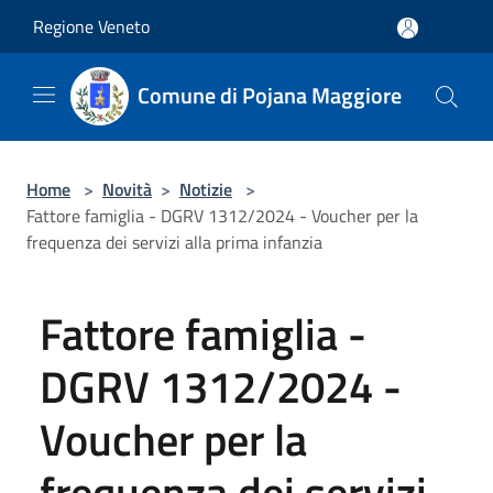
Salta al contenuto principale
Regione Veneto
Comune di Pojana Maggiore
Home
>
Novità
>
Notizie
>
Fattore famiglia - DGRV 1312/2024 - Voucher per la
frequenza dei servizi alla prima infanzia
Fattore famiglia -
DGRV 1312/2024 -
Voucher per la
frequenza dei servizi