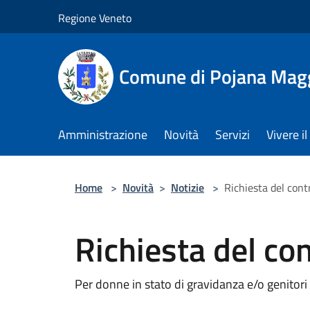
Salta al contenuto principale
Regione Veneto
Comune di Pojana Mag
Amministrazione
Novità
Servizi
Vivere 
Home
>
Novità
>
Notizie
>
Richiesta del con
Richiesta del co
Per donne in stato di gravidanza e/o genitori 