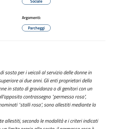
Sociale
Argomenti:
Parcheggi
 sosta per i veicoli al servizio delle donne in
periore ai due anni. Gli enti proprietari della
nne in stato di gravidanza o di genitori con un
 all'apposito contrassegno "permesso rosa",
ominati "stalli rosa", sono allestiti mediante la
allestiti, secondo le modalità e i criteri indicati
 un limite orario alla sosta, il permesso rosa è