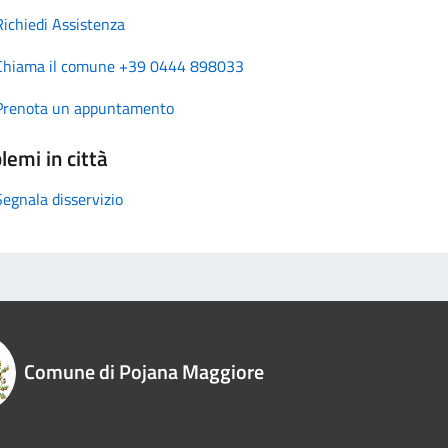
Richiedi Assistenza
Chiama il comune +39 0444 898033
Prenota un appuntamento
lemi in città
Segnala disservizio
Comune di Pojana Maggiore