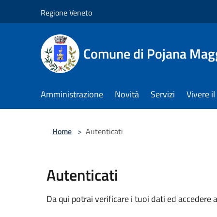
Salta al contenuto principale
Regione Veneto
Comune di Pojana Mag
Amministrazione
Novità
Servizi
Vivere 
Home
>
Autenticati
Autenticati
Da qui potrai verificare i tuoi dati ed accedere a