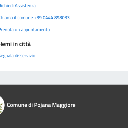
Richiedi Assistenza
Chiama il comune +39 0444 898033
Prenota un appuntamento
lemi in città
Segnala disservizio
Comune di Pojana Maggiore